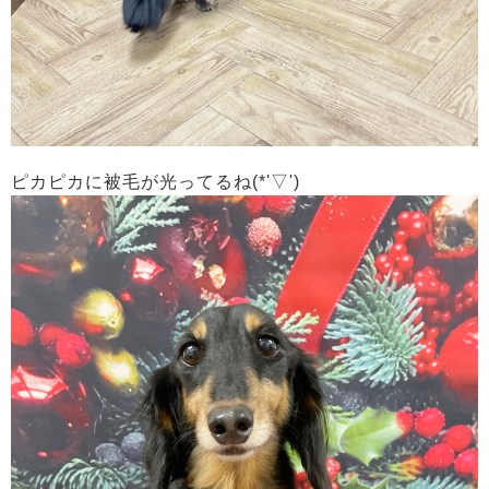
ピカピカに被毛が光ってるね(*'▽')